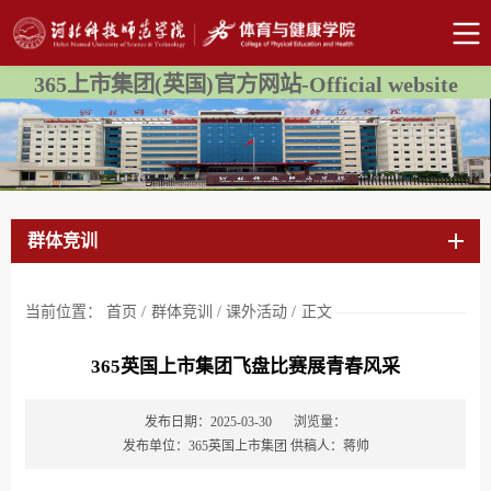
365上市集团(英国)官方网站-Official website
群体竞训
当前位置：
首页
/
群体竞训
/
课外活动
/
正文
365英国上市集团飞盘比赛展青春风采
发布日期：2025-03-30
浏览量：
发布单位：365英国上市集团 供稿人：蒋帅