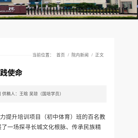
当前位置：
首页
/
院内新闻
/
正文
线践使命
团 供稿人：王晗 吴琼（国培学员）
教师能力提升培训项目（初中体育）班的百名教
展了一场探寻长城文化根脉、传承民族精