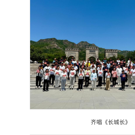
齐唱《长城长》