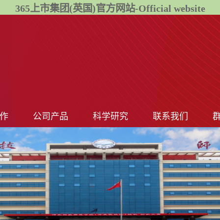
365上市集团(英国)官方网站-Official website
作
公司产品
科学研究
联系我们