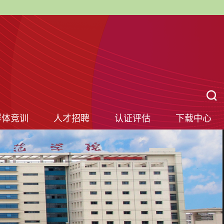
群体竞训
人才招聘
认证评估
下载中心