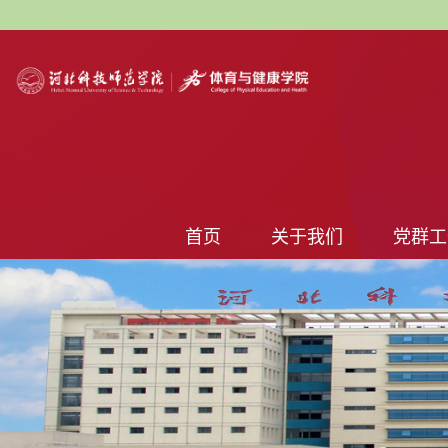
首页
关于我们
党群工
​365英国上市集团简介