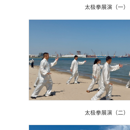
太极拳展演（一）
太极拳展演（二）